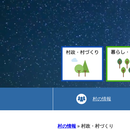
村の情報
本
文
村の情報
»
村政・村づくり
へ