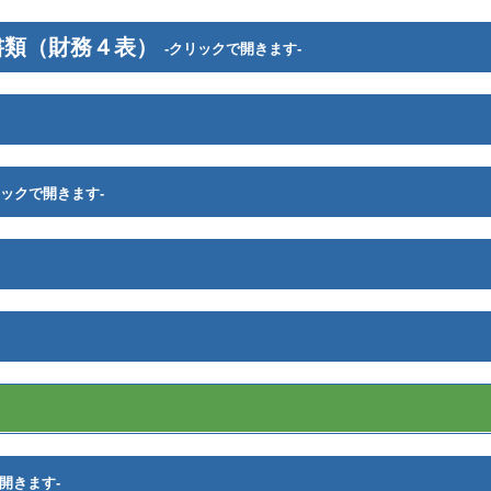
書類（財務４表）
-クリックで開きます-
リックで開きます-
開きます-