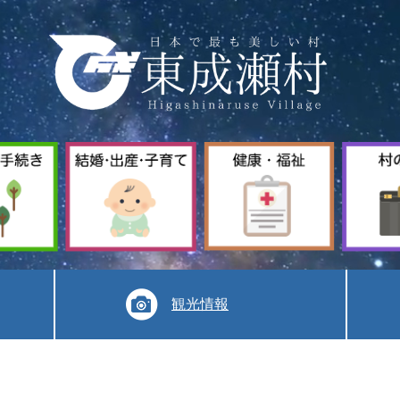
暮
結
健
ら
婚
康
し
出
福
手
産
祉
続
子
き
育
て
観光情報