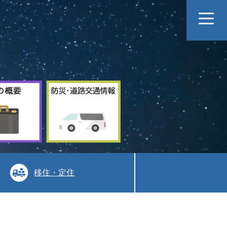
村
防
の
災
概
道
要
路
交
通
情
報
移住・定住