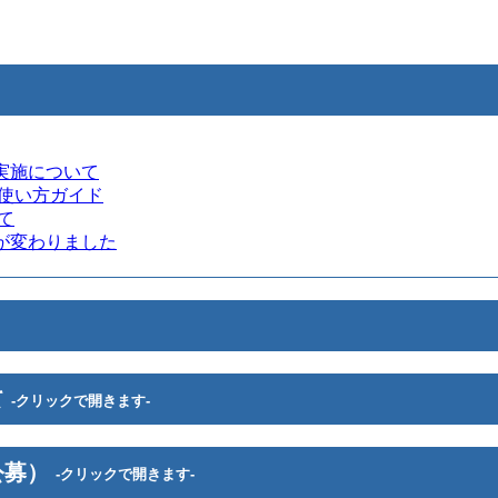
実施について
・使い方ガイド
て
が変わりました
て
-クリックで開きます-
公募）
-クリックで開きます-