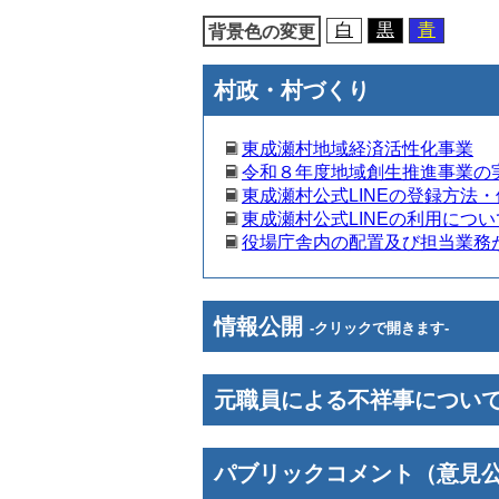
移
白
黒
青
背景色の変更
動
村政・村づくり
東成瀬村地域経済活性化事業
令和８年度地域創生推進事業の
東成瀬村公式LINEの登録方法
東成瀬村公式LINEの利用につい
役場庁舎内の配置及び担当業務
情報公開
-クリックで開きます-
元職員による不祥事につい
パブリックコメント（意見