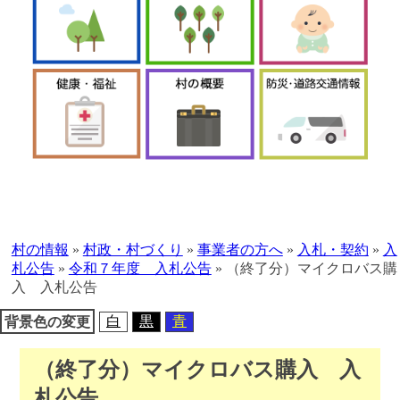
本
文
へ
村の情報
»
村政・村づくり
»
事業者の方へ
»
入札・契約
»
入
移
札公告
»
令和７年度 入札公告
»
（終了分）マイクロバス購
動
入 入札公告
白
黒
青
背景色の変更
（終了分）マイクロバス購入 入
札公告