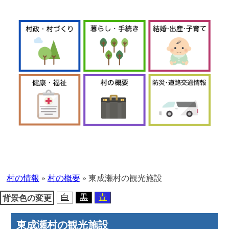
本
文
へ
村の情報
»
村の概要
»
東成瀬村の観光施設
移
動
白
黒
青
背景色の変更
東成瀬村の観光施設