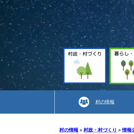
村の情報
本
文
村の情報
»
村政・村づくり
»
情報
へ