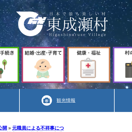
暮
結
健
ら
婚
康
し
出
福
手
産
祉
続
子
き
育
て
観光情報
公開
»
元職員による不祥事につ