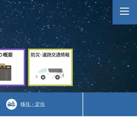
村
防
の
災
概
道
要
路
交
通
情
報
移住・定住