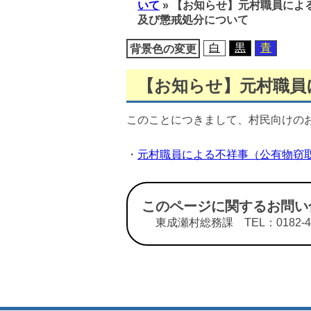
いて
»
【お知らせ】元村職員によ
移
及び懲戒処分について
動
白
黒
青
背景色の変更
【お知らせ】元村職員
このことにつきまして、村民向けの
・
元村職員による不祥事（公有物窃
このページに関するお問い
東成瀬村総務課 TEL：0182-47-3