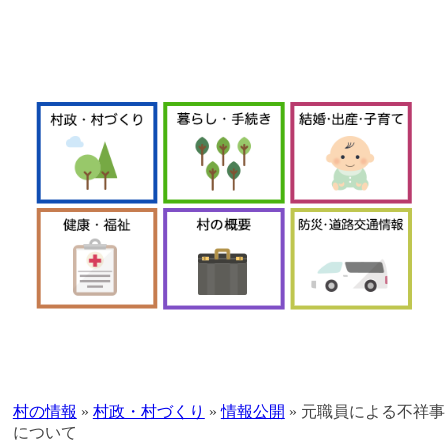
本
文
へ
村の情報
»
村政・村づくり
»
情報公開
»
元職員による不祥事
移
について
動