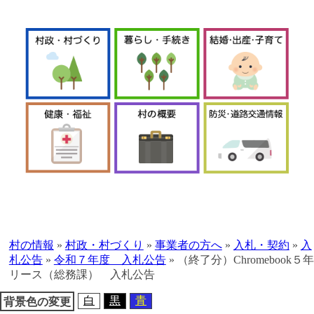
本
文
へ
村の情報
»
村政・村づくり
»
事業者の方へ
»
入札・契約
»
入
移
札公告
»
令和７年度 入札公告
»
（終了分）Chromebook５年
動
リース（総務課） 入札公告
白
黒
青
背景色の変更