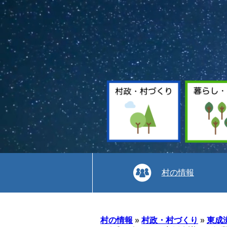
村の情報
本
文
村の情報
»
村政・村づくり
»
東成
へ