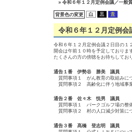
»
令和６年１２月定例会議／一般
移
動
白
黒
青
背景色の変更
令和６年１２月定例会
令和６年１２月定例会議２日目の１
開会は午前１０時を予定しておりま
たくさんの方の傍聴をお待ちしてお
通告１番 伊勢谷 勝美 議員
質問事項１ がん教育の取組みに
質問事項２ 高齢化に伴う地域事業
通告２番 佐々木 悦男 議員
質問事項１ パークゴルフ場の整
質問事項２ 村の人口減少対策に
通告３番 髙橋 登志明 議員
質問事項１ 公式ＬＩＮＥについ