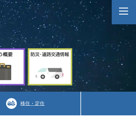
村
防
の
災
概
道
要
路
交
通
情
報
移住・定住