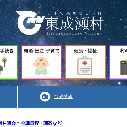
暮
結
健
ら
婚
康
し
出
福
手
産
祉
続
子
き
育
て
観光情報
瀬村議会
»
会議日程・議案など