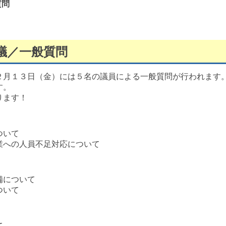
質問
議／一般質問
２月１３日（金）には５名の議員による一般質問が行われます
す。
ります！
ついて
への人員不足対応について
備について
ついて
て