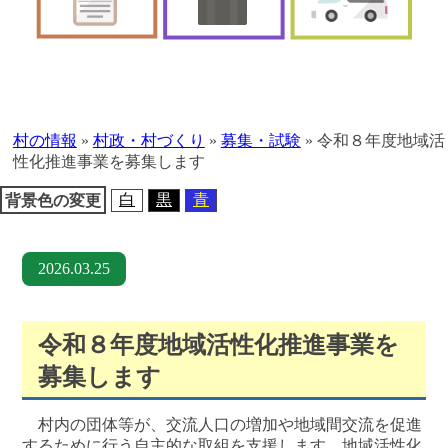
本
文
へ
村の情報
»
村政・村づくり
»
募集・試験
»
令和８年度地域活
移
性化推進事業を募集します
動
白
黒
青
背景色の変更
2026.03.25
令和８年度地域活性化推進事業を
募集します
村内の団体等が、交流人口の増加や地域間交流を促進
するために行う自主的な取組を支援します。地域活性化