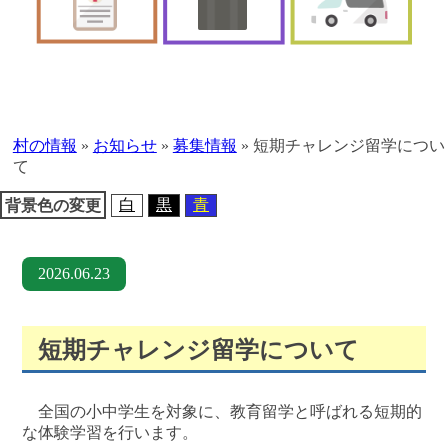
本
文
へ
村の情報
»
お知らせ
»
募集情報
»
短期チャレンジ留学につい
移
て
動
白
黒
青
背景色の変更
2026.06.23
短期チャレンジ留学について
全国の小中学生を対象に、教育留学と呼ばれる短期的
な体験学習を行います。