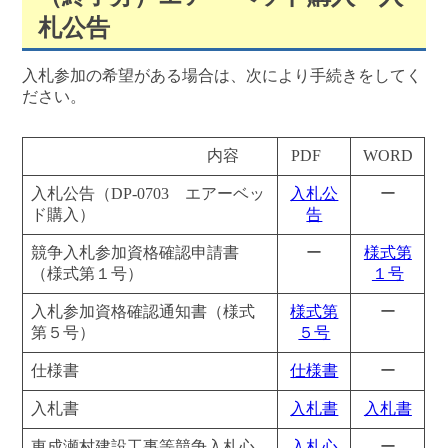
札公告
入札参加の希望がある場合は、次により手続きをしてく
ださい。
内容
PDF
WORD
入札公告（DP-0703 エアーベッ
入札公
ー
ド購入）
告
競争入札参加資格確認申請書
ー
様式第
（様式第１号）
１号
入札参加資格確認通知書（様式
様式第
ー
第５号）
５号
仕様書
仕様書
ー
入札書
入札書
入札書
東成瀬村建設工事等競争入札心
入札心
ー