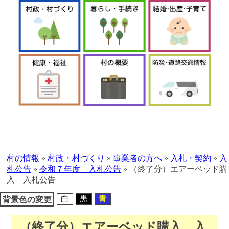
本
文
へ
村の情報
»
村政・村づくり
»
事業者の方へ
»
入札・契約
»
入
移
札公告
»
令和７年度 入札公告
»
（終了分）エアーベッド購
動
入 入札公告
白
黒
青
背景色の変更
（終了分）エアーベッド購入 入