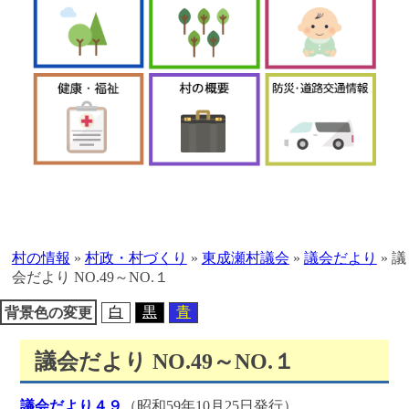
本
文
へ
村の情報
»
村政・村づくり
»
東成瀬村議会
»
議会だより
»
議
移
会だより NO.49～NO.１
動
白
黒
青
背景色の変更
議会だより NO.49～NO.１
議会だより４９
（昭和59年10月25日発行）