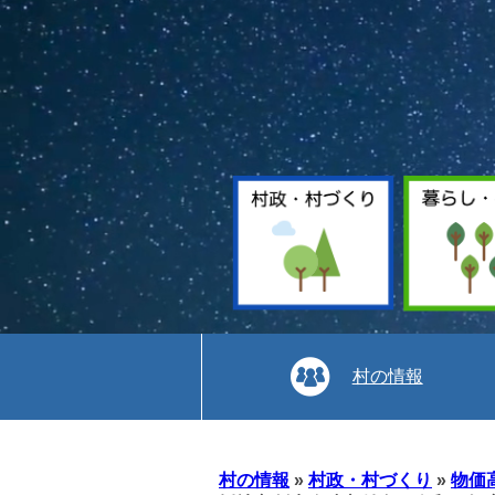
村の情報
本
文
村の情報
»
村政・村づくり
»
物価
へ