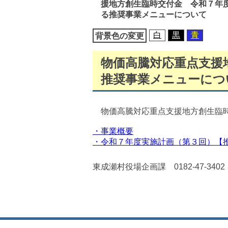
援地方創生臨時交付金 令和７年
移
る推奨事業メニューについて
動
白
黒
青
背景色の変更
物価高騰対応重点支援
推奨事業メニューにつ
物価高騰対応重点支援地方創生臨時
・事業概要
・令和７年度実施計画（第３回）【
東成瀬村役場企画課 0182-47-3402