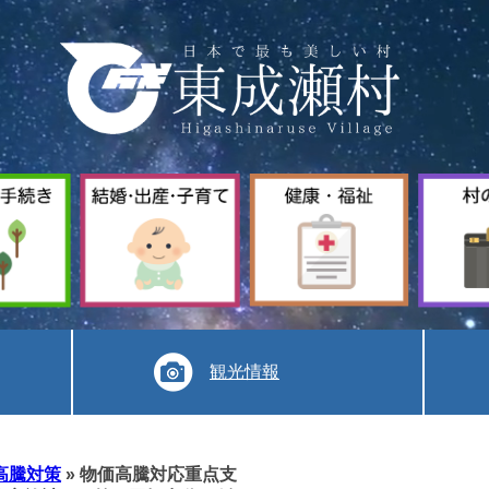
暮
結
健
ら
婚
康
し
出
福
手
産
祉
続
子
き
育
て
観光情報
高騰対策
»
物価高騰対応重点支