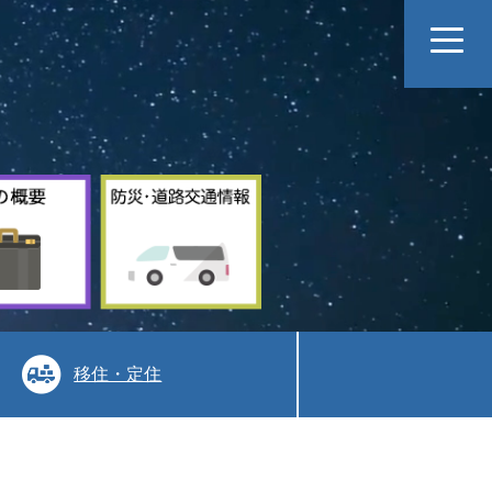
村
防
の
災
概
道
要
路
交
通
情
報
移住・定住