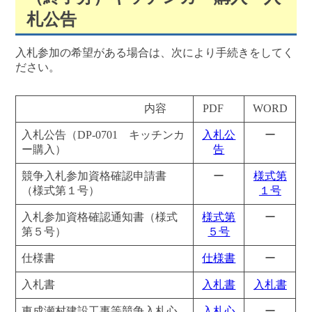
札公告
入札参加の希望がある場合は、次により手続きをしてく
ださい。
内容
PDF
WORD
入札公告（DP-0701 キッチンカ
入札公
ー
ー購入）
告
競争入札参加資格確認申請書
ー
様式第
（様式第１号）
１号
入札参加資格確認通知書（様式
様式第
ー
第５号）
５号
仕様書
仕様書
ー
入札書
入札書
入札書
東成瀬村建設工事等競争入札心
入札心
ー