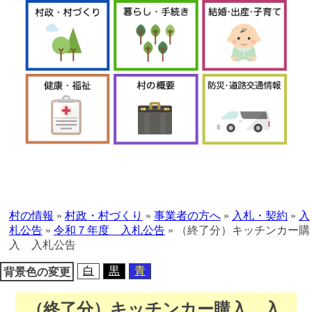
本
文
へ
村の情報
»
村政・村づくり
»
事業者の方へ
»
入札・契約
»
入
移
札公告
»
令和７年度 入札公告
»
（終了分）キッチンカー購
動
入 入札公告
白
黒
青
背景色の変更
（終了分）キッチンカー購入 入