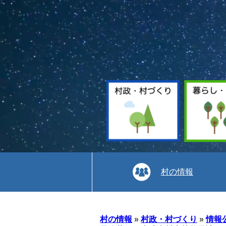
村の情報
本
文
村の情報
»
村政・村づくり
»
情報
へ