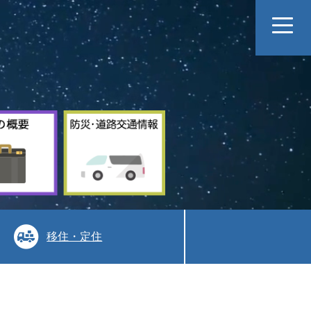
村
防
の
災
概
道
要
路
交
通
情
報
移住・定住