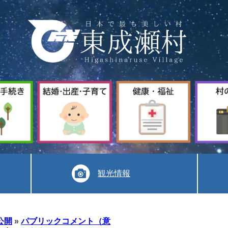
暮
結
健
ら
婚
康
し
出
福
手
産
祉
続
子
き
育
て
観光情報
公開
»
パブリックコメント（意