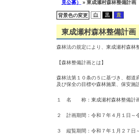
見公募）
»
東成瀬村森林整備計画
移
動
白
黒
青
背景色の変更
東成瀬村森林整備計画
森林法の規定により、東成瀬村森林
【森林整備計画とは】
森林法第１０条の５に基づき、都道
及び保全の目標や森林施業、保安施
１ 名 称：東成瀬村森林整備計
２ 計画期間：令和７年４月１日～
３ 縦覧期間：令和７年１月２７日