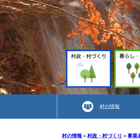
村の情報
本
文
村の情報
»
村政・村づくり
»
事業
へ