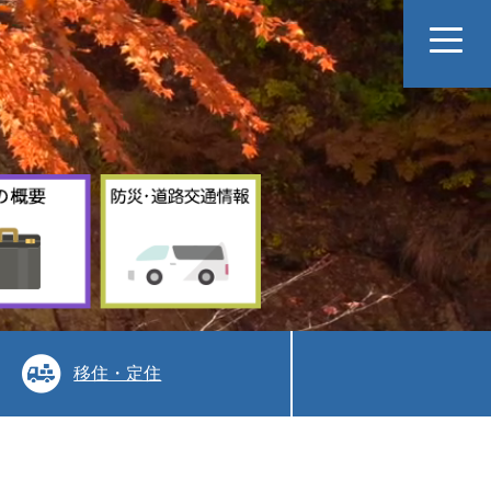
村
防
の
災
概
道
要
路
交
通
情
報
移住・定住