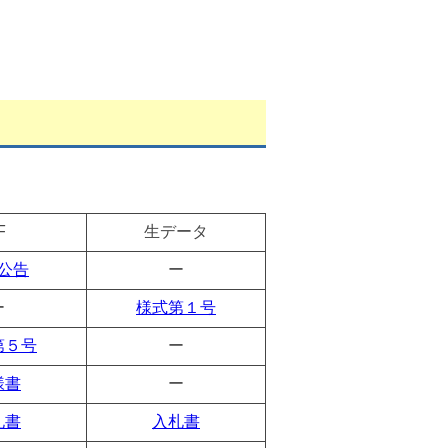
DF
生データ
公告
ー
ー
様式第１号
第５号
ー
様書
ー
札書
入札書