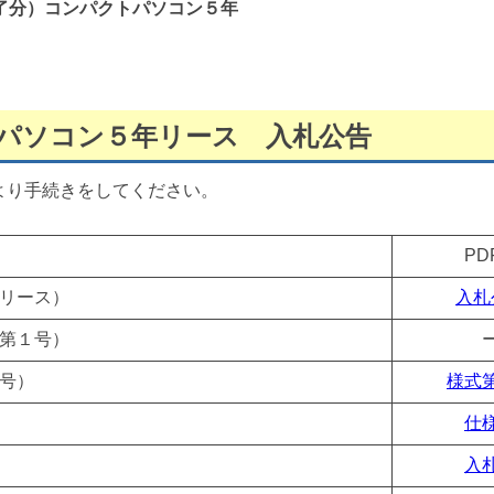
了分）コンパクトパソコン５年
パソコン５年リース 入札公告
より手続きをしてください。
P
リース）
入札
第１号）
号）
様式
仕
入