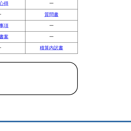
心得
ー
ー
質問書
事項
ー
書案
ー
ー
積算内訳書