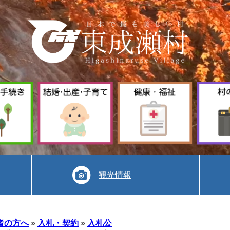
暮
結
健
ら
婚
康
し
出
福
手
産
祉
続
子
き
育
て
観光情報
者の方へ
»
入札・契約
»
入札公