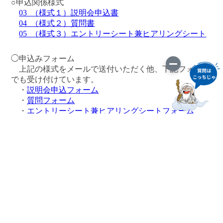
○申込関係様式
03_（様式１）説明会申込書
04_（様式２）質問書
05_（様式３）エントリーシート兼ヒアリングシート
◯申込みフォーム
上記の様式をメールで送付いただく他、下記フォーム
でも受け付けています。
・
説明会申込フォーム
・
質問フォーム
・
エントリーシート兼ヒアリングシートフォーム
◯質問書への回答について【2026.06.29追加】
質問書に対する回答については次のファイルのとおり
です。
・
質問書への回答（PDF）
このページに関するお問い合わせ
東成瀬村企画課 TEL：0182-47-3402 FAX：