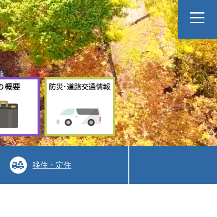
村
防
の
災
概
道
要
路
交
通
情
報
移住・定住