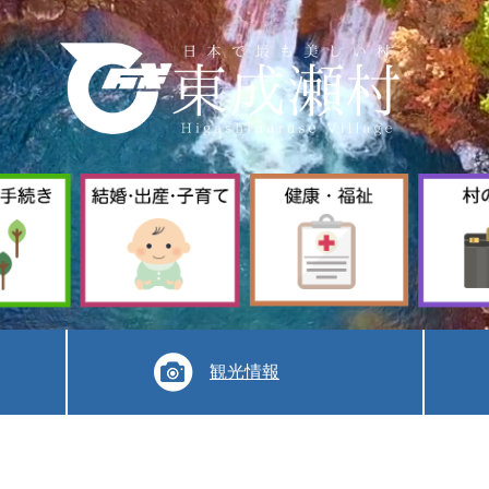
暮
結
健
ら
婚
康
し
出
福
手
産
祉
続
子
き
育
て
観光情報