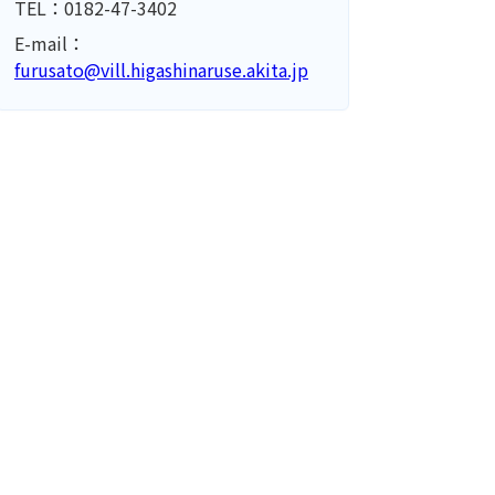
TEL：0182-47-3402
E-mail：
furusato@vill.higashinaruse.akita.jp