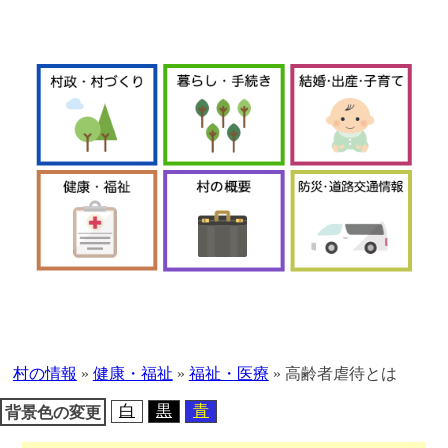
本
文
へ
村の情報
»
健康・福祉
»
福祉・医療
»
高齢者虐待とは
移
動
白
黒
青
背景色の変更