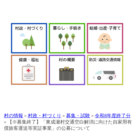
本
文
へ
村の情報
»
村政・村づくり
»
募集・試験
»
令和8年度終了分
移
»
【※募集終了】「東成瀬村交通空白解消に向けた自家用有
動
償旅客運送等実証事業」の公募について