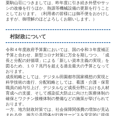
栗駒山荘につきましては、昨年度に引き続き外壁やサッ
シの改修を行うほか、熱源等機械設備の更新を行うこと
としております。（利用者の皆様には御不便をおかけし
ますが、御理解のほどよろしくお願いします。）
村財政について
令和４年度政府予算案においては、国の令和３年度補正
予算と合わせ、新型コロナ対策に万全を期しつつ、「成
長と分配の好循環」による「新しい資本主義の実現」を
図るため、１０７兆円を超える過去最大の予算となって
おります。
成長戦略としては、デジタル田園都市国家構想の実現と
科学技術の進行、分配戦略としては、看護・介護・保育
職員の給与引上げ、デジタルなど成長分野における人材
育成への支援、そして感染拡大防止に向けた医療体制の
確保とワクチン接種体制の整備などの施策が挙げられて
おります。
一方、地方財政対策では、社会保障関係費の増加が見込
まれる中、地方公共団体が行政サービスを安定的に提供