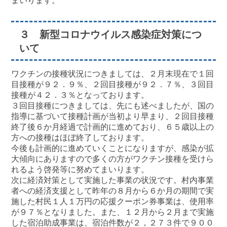
まいります。
３ 新型コロナウイルス感染症対策につ
いて
ワクチンの接種状況につきましては、２月末現在で１回
目接種が９２．９％、２回目接種が９２．７％、３回目
接種が４２．３％となっております。
３回目接種につきましては、先にも述べましたが、国の
指導に基づいて接種計画が当初より早まり、２回目接種
終了後６か月経過で計画的に進めており、６５歳以上の
方への接種はほぼ終了しております。
今後も計画的に進めていくことになりますが、感染が拡
大傾向にありますので多くの方がワクチン接種を受けら
れるよう啓発等に努めてまいります。
次に経済対策として実施した事業の状況です。村内事業
者への経済支援として昨年の８月から６か月の期間で実
施した村民１人１万円の応援クーポン券事業は、使用率
が９７％となりました。また、１２月から２月まで実施
した宿泊助成事業は、宿泊件数が２，２７３件で９００