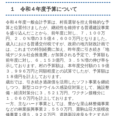
１ 令和４年度予算について
令和４年度一般会計予算は、村長選挙を控え骨格的な予
算と位置付けましたが、継続性を維持する普通建設事業
を盛り込んだことから、前年度に対し、７，１００万
円、２．０％増の３５億４，６００万円となりました。
歳入における普通交付税ですが、政府の地方財政計画で
は、これまでの特別経費に加え、昨年度に引き続き「地
域デジタル社会推進費」が加算される予定で、予算額も
前年度に対し、６，１５３億円、３．５％増の伸び率を
示しております。村の予算額は、本年度交付額の１９億
３，９９６万円と同額程度との試算でしたが、予算額は
１８億円を計上しております。
歳出では、引き続き過疎債を活用したソフト事業を継続
しつつ、新型コロナウイルス感染症対策として、施設整
備・経済対策分に３，５２１万円、ワクチン接種分に
１，０６０万円を計上しております。
一方、主なハード事業としては、豊かな里山林整備事業
などの林業振興事業２，５５０万円、栗駒山荘大規模改
修事業１億５，９２０万円、道路新設改良を主とする社