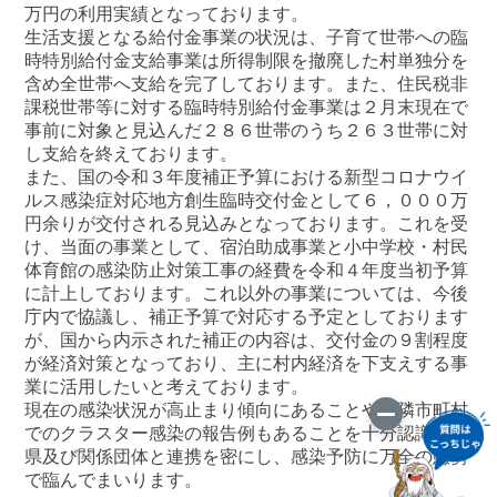
万円の利用実績となっております。
生活支援となる給付金事業の状況は、子育て世帯への臨
時特別給付金支給事業は所得制限を撤廃した村単独分を
含め全世帯へ支給を完了しております。また、住民税非
課税世帯等に対する臨時特別給付金事業は２月末現在で
事前に対象と見込んだ２８６世帯のうち２６３世帯に対
し支給を終えております。
また、国の令和３年度補正予算における新型コロナウイ
ルス感染症対応地方創生臨時交付金として６，０００万
円余りが交付される見込みとなっております。これを受
け、当面の事業として、宿泊助成事業と小中学校・村民
体育館の感染防止対策工事の経費を令和４年度当初予算
に計上しております。これ以外の事業については、今後
庁内で協議し、補正予算で対応する予定としております
が、国から内示された補正の内容は、交付金の９割程度
が経済対策となっており、主に村内経済を下支えする事
業に活用したいと考えております。
現在の感染状況が高止まり傾向にあることや近隣市町村
でのクラスター感染の報告例もあることを十分認識し、
県及び関係団体と連携を密にし、感染予防に万全の態勢
で臨んでまいります。