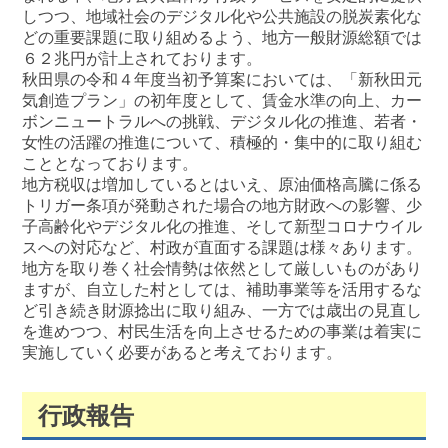
しつつ、地域社会のデジタル化や公共施設の脱炭素化な
どの重要課題に取り組めるよう、地方一般財源総額では
６２兆円が計上されております。
秋田県の令和４年度当初予算案においては、「新秋田元
気創造プラン」の初年度として、賃金水準の向上、カー
ボンニュートラルへの挑戦、デジタル化の推進、若者・
女性の活躍の推進について、積極的・集中的に取り組む
こととなっております。
地方税収は増加しているとはいえ、原油価格高騰に係る
トリガー条項が発動された場合の地方財政への影響、少
子高齢化やデジタル化の推進、そして新型コロナウイル
スへの対応など、村政が直面する課題は様々あります。
地方を取り巻く社会情勢は依然として厳しいものがあり
ますが、自立した村としては、補助事業等を活用するな
ど引き続き財源捻出に取り組み、一方では歳出の見直し
を進めつつ、村民生活を向上させるための事業は着実に
実施していく必要があると考えております。
行政報告