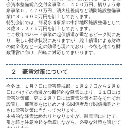
会資本整備総合交付金事業４，４００万円、橋りょう修
繕事業５，４７０万円、消火栓整備など消防施設整備事
業に３，６００万円を計上しております。
特別会計では、簡易水道事業の中部地区施設整備として
３億３，２７５万円を計上しております。
ここ数年のハード事業の起債償還が重なるピーク期にあ
り、厳しい財政状況にありますが、繰上償還による財政
の健全化など一定の効果も現れており、今後も健全な財
政運営に向け、的確に対応してまいります。
２ 豪雪対策について
今冬は、１月７日に雪害警戒部、１月２７日から２月８
日にかけての急激かつ断続的な降雪により、３１日には
雪害対策部、更に２月７日には豪雪対策本部をそれぞれ
設置し、部落長をはじめとする関係者及び関係機関とと
もに雪害対策に当たっております。
本格的な降雪は終わりとなりますが、融雪期に向けて、
引き続き注意喚起を徹底しながら、必要な対策を講じて