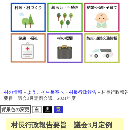
本
文
へ
村の情報
»
ようこそ村長室へ
»
村長行政報告
»
村長行政報告
移
要旨 議会3月定例会議 2021年度
動
白
黒
青
背景色の変更
村長行政報告要旨 議会3月定例