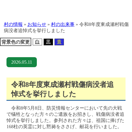
本
文
へ
村の情報
»
お知らせ
»
村の出来事
»
令和8年度東成瀬村戦傷
移
病没者追悼式を挙行しました
動
白
黒
青
背景色の変更
2026.05.11
令和8年度東成瀬村戦傷病没者追
悼式を挙行しました
令和8年5月8日、防災情報センターにおいて先の大戦
で犠牲となった方々のご遺族をお招きし、戦傷病没者追
悼式を挙行しました。参列された方々は、祖国に捧げた
168柱の英霊に対し黙祷をささげ、献花を行いました。