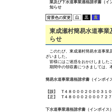
業及び下水道事業適格請求書（イ
移
知らせ
動
白
黒
青
背景色の変更
東成瀬村簡易水道事業
らせ
このたび、東成瀬村簡易水道事業及
ざいました
。
皆様にはご迷惑をおかけしましたこ
期間中の領収書につきましては、本
簡易水道事業適格請求書（インボイ
【誤】 T４８０００２０００３１
【正】 T４８０００２０００７２
下水道事業適格請求書（インボイス