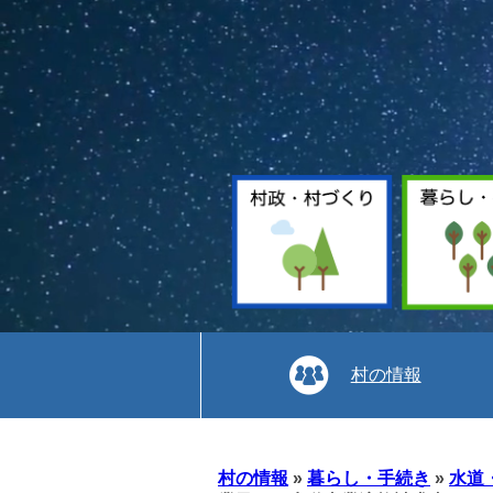
村の情報
本
文
村の情報
»
暮らし・手続き
»
水道
へ