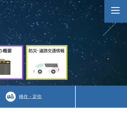
村
防
の
災
概
道
要
路
交
通
情
報
移住・定住