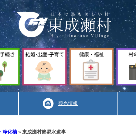
暮
結
健
ら
婚
康
し
出
福
手
産
祉
続
子
き
育
て
観光情報
・浄化槽
»
東成瀬村簡易水道事