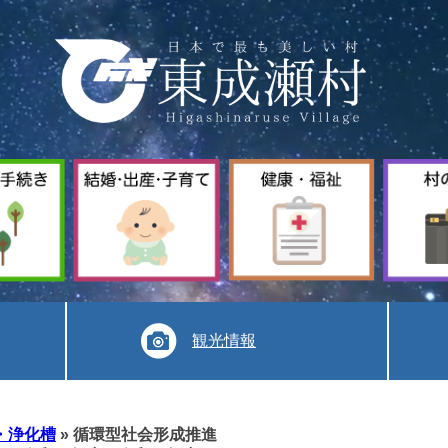
暮
結
健
ら
婚
康
し
出
福
手
産
祉
続
子
き
育
て
観光情報
・浄化槽
»
循環型社会形成推進