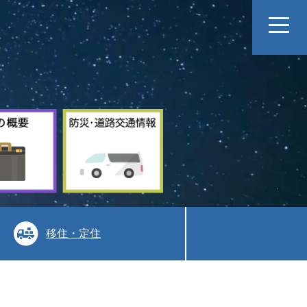
村
防
の
災
概
道
要
路
交
通
情
報
移住・定住