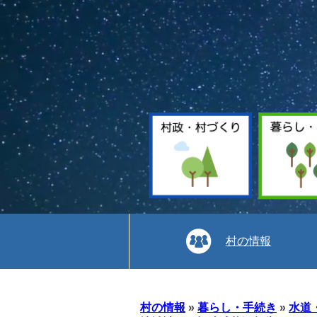
村の情報
本
文
村の情報
»
暮らし・手続き
»
水道
へ