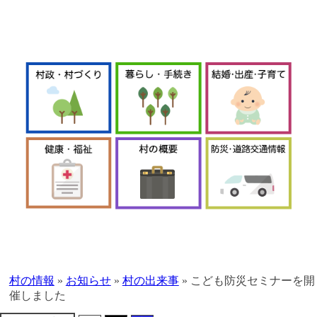
本
文
へ
村の情報
»
お知らせ
»
村の出来事
»
こども防災セミナーを開
移
催しました
動