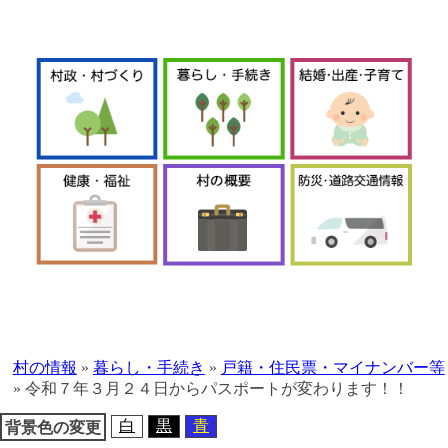
本
文
へ
村の情報
»
暮らし・手続き
»
戸籍・住民票・マイナンバー等
移
»
令和７年３月２４日からパスポートが変わります！！
動
白
黒
青
背景色の変更