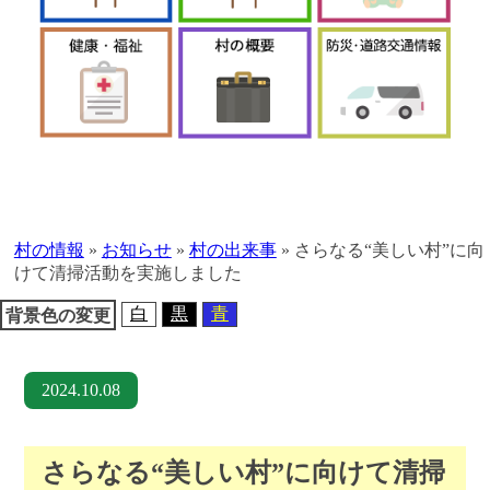
本
文
へ
村の情報
»
お知らせ
»
村の出来事
»
さらなる“美しい村”に向
移
けて清掃活動を実施しました
動
白
黒
青
背景色の変更
2024.10.08
さらなる“美しい村”に向けて清掃