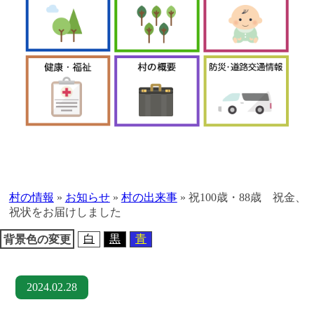
本
文
へ
村の情報
»
お知らせ
»
村の出来事
»
祝100歳・88歳 祝金、
移
祝状をお届けしました
動
白
黒
青
背景色の変更
2024.02.28