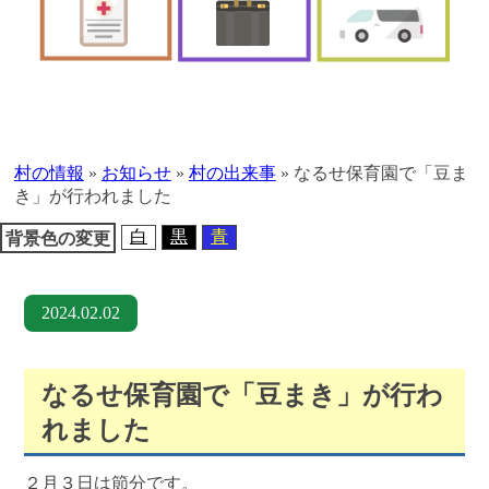
本
文
へ
村の情報
»
お知らせ
»
村の出来事
»
なるせ保育園で「豆ま
移
き」が行われました
動
白
黒
青
背景色の変更
2024.02.02
なるせ保育園で「豆まき」が行わ
れました
２月３日は節分です。