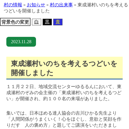
へ
村の情報
»
お知らせ
»
村の出来事
»
東成瀬村いのちを考える
移
つどいを開催しました
動
白
黒
青
背景色の変更
2023.11.28
東成瀬村いのちを考えるつどいを
開催しました
１１月２２日、地域交流センターゆるるんにおいて、東
成瀬村のぞみの会主催の「東成瀬村いのちを考えるつど
い」が開催され、約１００名の来場がありました。
集いでは、日本ほめる達人協会の吉川ひかる先生より
「人間関係がうまくいく！心をほぐし、意欲と笑顔を作
りだす 人の褒め方」と題してご講演をいただきまし