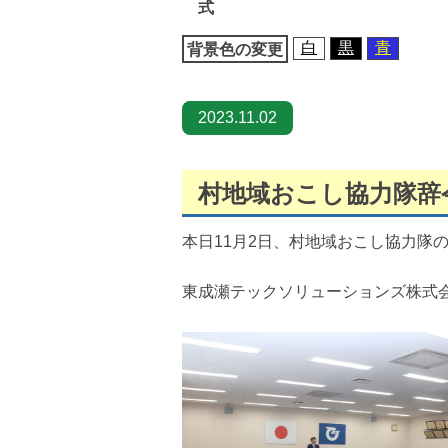
式
移
動
白
黒
青
背景色の変更
2023.11.02
村地域おこし協力隊辞
本日11月2日、村地域おこし協力隊
東成瀬テックソリューションズ株式