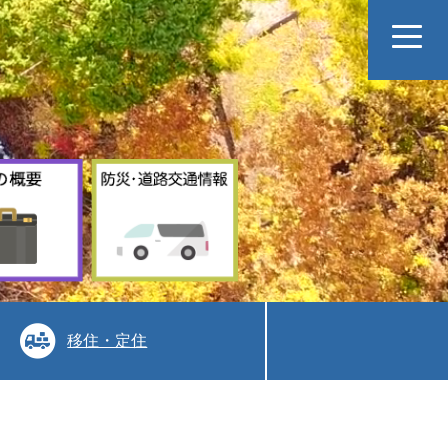
村
防
の
災
概
道
要
路
交
通
情
報
移住・定住