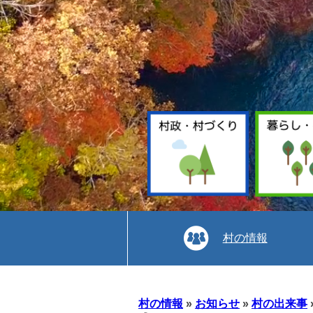
村の情報
本
文
村の情報
»
お知らせ
»
村の出来事
へ