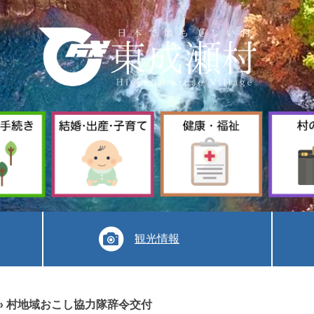
暮
結
健
ら
婚
康
し
出
福
手
産
祉
続
子
き
育
て
観光情報
»
村地域おこし協力隊辞令交付