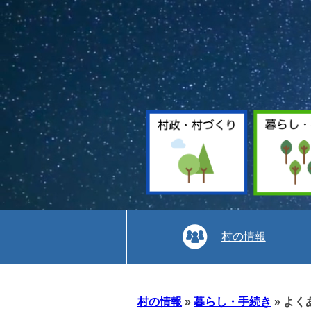
村の情報
本
文
村の情報
»
暮らし・手続き
»
よく
へ