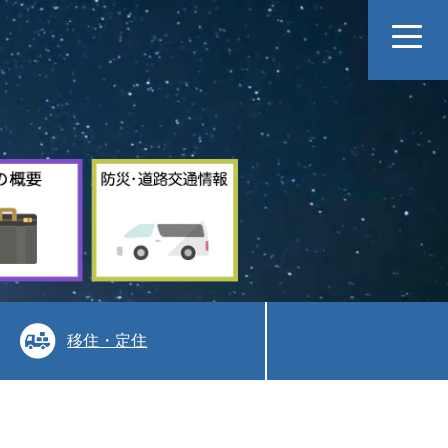
村
防
の
災
概
道
要
路
交
通
情
報
移住・定住