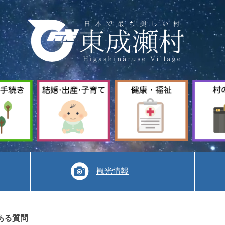
暮
結
健
ら
婚
康
し
出
福
手
産
祉
続
子
き
育
て
観光情報
ある質問