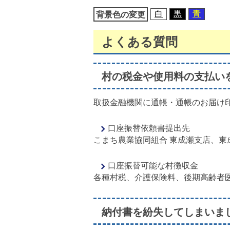
移
白
黒
青
背景色の変更
動
よくある質問
村の税金や使用料の支払い
取扱金融機関に通帳・通帳のお届け
口座振替依頼書提出先
こまち農業協同組合 東成瀬支店、
口座振替可能な村徴収金
各種村税、介護保険料、後期高齢者
納付書を紛失してしまいま