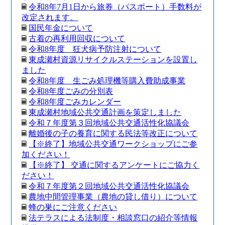
令和8年7月1日から旅券（パスポート）手数料が
改定されます。
国民年金について
古着の再利用回収について
令和8年度 狂犬病予防注射について
東成瀬村資源リサイクルステーションを設置し
ました
令和8年度 生ごみ処理機等購入費助成事業
令和8年度ごみの分別表
令和8年度ごみカレンダー
東成瀬村地域公共交通計画を策定しました
令和７年度第３回地域公共交通活性化協議会
離婚後の子の養育に関する民法等改正について
【※終了】地域公共交通ワークショップにご参
加ください！
【※終了】 交通に関するアンケートにご協力く
ださい！
令和７年度第２回地域公共交通活性化協議会
農地中間管理事業（農地の貸し借り）について
蜂の巣にご注意ください
法テラスによる法制度・相談窓口の紹介等情報