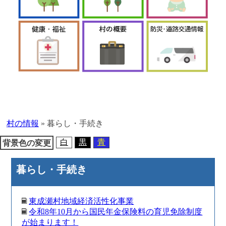
本
文
へ
村の情報
»
暮らし・手続き
移
動
白
黒
青
背景色の変更
暮らし・手続き
東成瀬村地域経済活性化事業
令和8年10月から国民年金保険料の育児免除制度
が始まります！