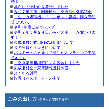
提供
暮らしの便利帳を発行しました
令和７年度第１回地域公共交通活性化協議会
「生ごみ処理機」「コンポスト容器」購入費助
成について
令和7年度ごみカレンダー
令和７年３月２４日からパスポートが変わりま
す！！
東成瀬村公式LINEの利用について
犬の登録や手続きについて
パスポートの更新（切替）がオンラインで申請
できます
「空き家等相談窓口」を設置しました
東成瀬村空き家等情報登録制度
よくある質問
旅券（パスポート）の申請
ごみの出し方
-クリックで開きます-