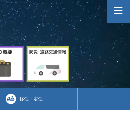
村
防
の
災
概
道
要
路
交
通
情
報
移住・定住