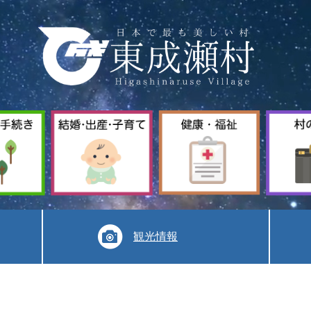
暮
結
健
ら
婚
康
し
出
福
手
産
祉
続
子
き
育
て
観光情報