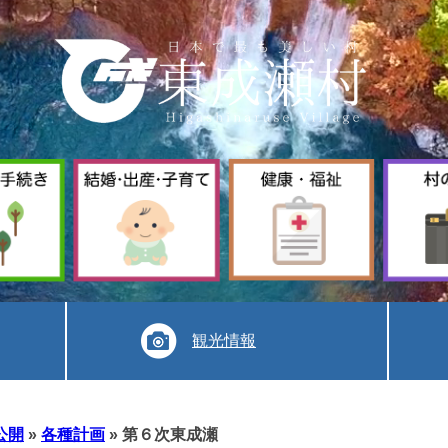
暮
結
健
ら
婚
康
し
出
福
手
産
祉
続
子
き
育
て
観光情報
公開
»
各種計画
»
第６次東成瀬