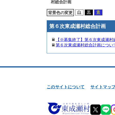
村総合計画
移
動
白
黒
青
背景色の変更
第６次東成瀬村総合計画
【※募集終了】第６次東成瀬村
第６次東成瀬村総合計画につい
このサイトについて
サイトマッ