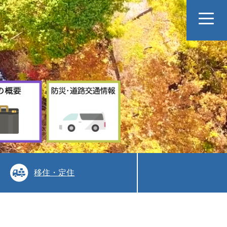
村
防
の
災
概
道
要
路
交
通
情
報
移住・定住