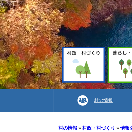
村の情報
本
文
村の情報
»
村政・村づくり
»
情報
へ