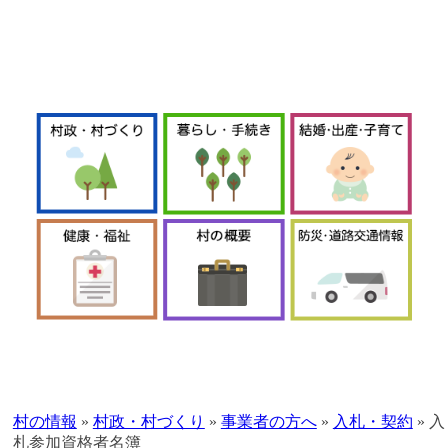
本
文
へ
村の情報
»
村政・村づくり
»
事業者の方へ
»
入札・契約
»
入
移
札参加資格者名簿