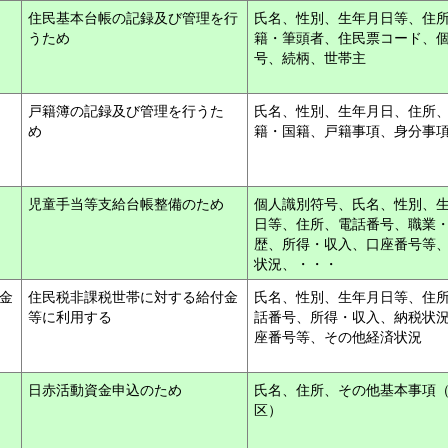
住民基本台帳の記録及び管理を行
氏名、性別、生年月日等、住
うため
籍・筆頭者、住民票コード、
号、続柄、世帯主
戸籍簿の記録及び管理を行うた
氏名、性別、生年月日、住所
め
籍・国籍、戸籍事項、身分事
児童手当等支給台帳整備のため
個人識別符号、氏名、性別、
日等、住所、電話番号、職業
歴、所得・収入、口座番号等
状況、・・・
金
住民税非課税世帯に対する給付金
氏名、性別、生年月日等、住
等に利用する
話番号、所得・収入、納税状
座番号等、その他経済状況
日赤活動資金申込のため
氏名、住所、その他基本事項
区）