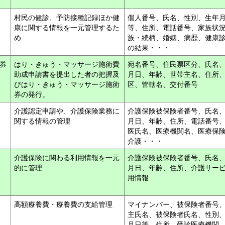
村民の健診、予防接種記録ほか健
個人番号、氏名、性別、生年
康に関する情報を一元管理するた
等、住所、電話番号、家族状
め
族・続柄、婚姻、病歴、健康
の結果・・・
券
はり・きゅう・マッサージ施術費
宛名番号、住民票区分、氏名
助成申請書を提出した者の把握及
月日、年齢、世帯主名、住所
びはり・きゅう・マッサージ施術
区、管轄名、交付番号
券の発行。
介護認定申請や、介護保険業務に
介護保険被保険者番号、氏名
関する情報の管理
月日、年齢、住所、電話番号
医氏名、医療機関名、医療保
介護・・・
介護保険に関わる利用情報を一元
介護保険被保険者番号、氏名
的に管理
月日、年齢、住所、介護サー
用情報
高額療養費・療養費の支給管理
マイナンバー、被保険者番号
主氏名、被保険者氏名、性別
月日等、住所、受診医療機関