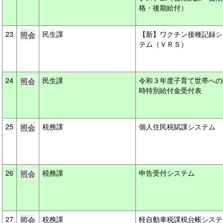
格・後期給付）
23
民生課
【新】ワクチン接種記録シ
テム（ＶＲＳ）
24
民生課
令和３年度子育て世帯への
時特別給付金受付表
25
税務課
個人住民税賦課システム
26
税務課
申告受付システム
27
税務課
軽自動車税課税台帳システ