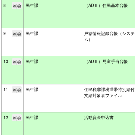
8
民生課
（ADⅡ）住民基本台帳
9
民生課
戸籍情報記録台帳（システ
ム）
10
民生課
（ADⅡ）児童手当台帳
11
民生課
住民税非課税世帯特別給付
支給対象者ファイル
12
民生課
活動資金申込書