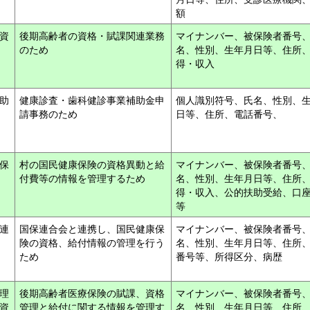
額
資
後期高齢者の資格・賦課関連業務
マイナンバー、被保険者番号
のため
名、性別、生年月日等、住所
得・収入
助
健康診査・歯科健診事業補助金申
個人識別符号、氏名、性別、
請事務のため
日等、住所、電話番号、
保
村の国民健康保険の資格異動と給
マイナンバー、被保険者番号
付費等の情報を管理するため
名、性別、生年月日等、住所
得・収入、公的扶助受給、口
等
連
国保連合会と連携し、国民健康保
マイナンバー、被保険者番号
険の資格、給付情報の管理を行う
名、性別、生年月日等、住所
ため
番号等、所得区分、病歴
理
後期高齢者医療保険の賦課、資格
マイナンバー、被保険者番号
資
管理と給付に関する情報を管理す
名、性別、生年月日等、住所