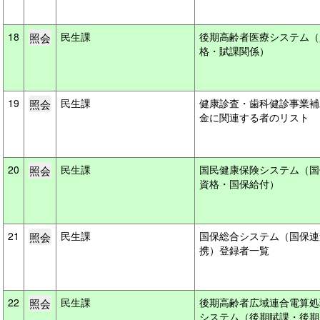
18
民生課
後期高齢者医療システム（
格・賦課関係）
19
民生課
健康診査・歯科健診事業補
金に関連する者のリスト
20
民生課
国民健康保険システム（国
資格・国保給付）
21
民生課
国保総合システム（国保連
携）登録者一覧
22
民生課
後期高齢者広域連合電算処
システム（後期賦課・後期