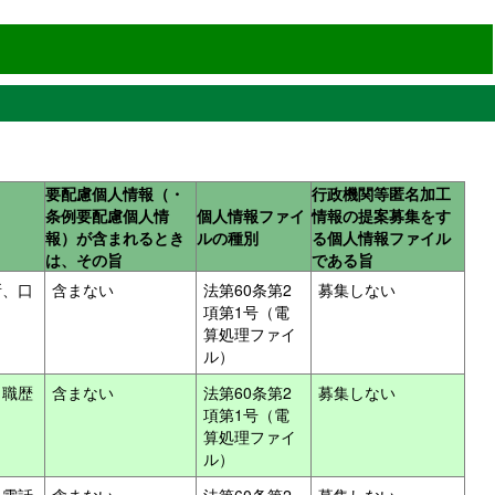
要配慮個人情報（・
行政機関等匿名加工
条例要配慮個人情
個人情報ファイ
情報の提案募集をす
報）が含まれるとき
ルの種別
る個人情報ファイル
は、その旨
である旨
所、口
含まない
法第60条第2
募集しない
項第1号（電
算処理ファイ
ル）
・職歴
含まない
法第60条第2
募集しない
項第1号（電
算処理ファイ
ル）