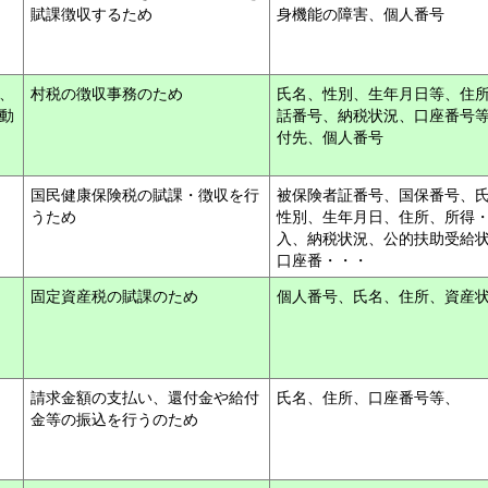
賦課徴収するため
身機能の障害、個人番号
、
村税の徴収事務のため
氏名、性別、生年月日等、住
動
話番号、納税状況、口座番号
付先、個人番号
国民健康保険税の賦課・徴収を行
被保険者証番号、国保番号、
うため
性別、生年月日、住所、所得
入、納税状況、公的扶助受給
口座番・・・
固定資産税の賦課のため
個人番号、氏名、住所、資産
請求金額の支払い、還付金や給付
氏名、住所、口座番号等、
金等の振込を行うのため