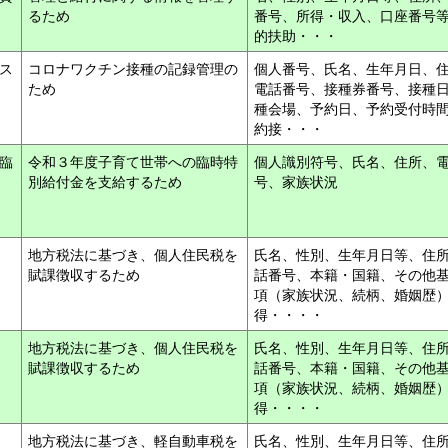
るため
番号、所得・収入、口座番号
的扶助・・・
ス
コロナワクチン接種の記録管理の
個人番号、氏名、生年月日、
ため
電話番号、接種券番号、接種
種会場、予約日、予約受付時
約接・・・
臨
令和３年度子育て世帯への臨時特
個人識別符号、氏名、住所、
別給付金を支給するため
号、家族状況
地方税法に基づき、個人住民税を
氏名、性別、生年月日等、住
賦課徴収するため
話番号、本籍・国籍、その他
項（家族状況、続柄、婚姻歴
得・・・・
地方税法に基づき、個人住民税を
氏名、性別、生年月日等、住
賦課徴収するため
話番号、本籍・国籍、その他
項（家族状況、続柄、婚姻歴
得・・・・
地方税法に基づき、軽自動車税を
氏名、性別、生年月日等、住