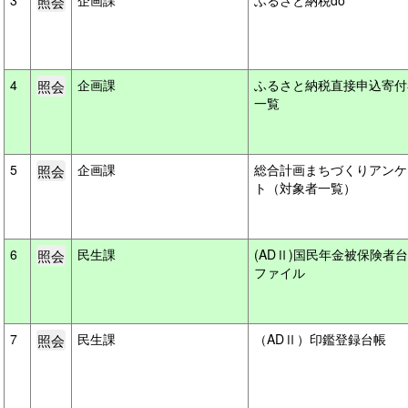
3
企画課
ふるさと納税do
4
企画課
ふるさと納税直接申込寄付
一覧
5
企画課
総合計画まちづくりアンケ
ト（対象者一覧）
6
民生課
(ADⅡ)国民年金被保険者
ファイル
7
民生課
（ADⅡ）印鑑登録台帳