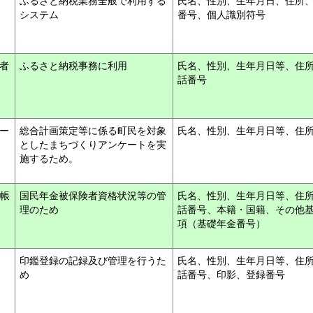
ふるさと納税業務全般で利用する
氏名、性別、生年月日、住所
システム
番号、個人識別符号
者
ふるさと納税事務に利用
氏名、性別、生年月日等、住
話番号
ー
総合計画策定等に係る町民を対象
氏名、性別、生年月日等、住
としたまちづくりアンケートを実
施するため。
台帳
国民年金被保険者資格状況等の管
氏名、性別、生年月日等、住
理のため
話番号、本籍・国籍、その他
項（基礎年金番号）
印鑑登録の記録及び管理を行うた
氏名、性別、生年月日等、住
め
話番号、印影、登録番号