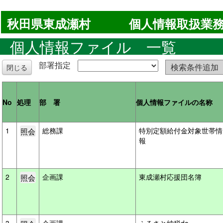
秋田県東成瀬村
個人情報取扱業務
個人情報ファイル 一覧
部署指定
検索条件追加
閉じる
No
処理
部 署
個人情報ファイルの名称
1
総務課
特別定額給付金対象世帯情
報
2
企画課
東成瀬村応援団名簿